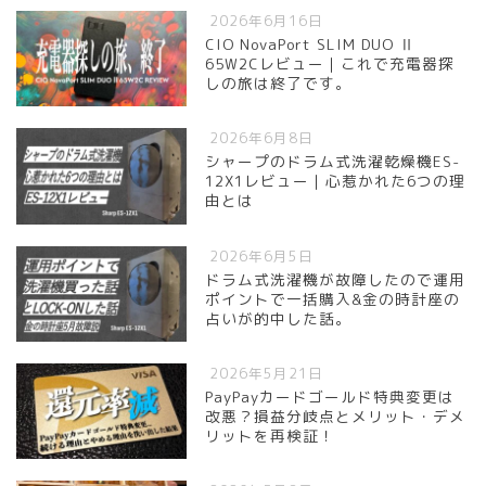
2026年6月16日
CIO NovaPort SLIM DUO Ⅱ
65W2Cレビュー｜これで充電器探
しの旅は終了です。
2026年6月8日
シャープのドラム式洗濯乾燥機ES-
12X1レビュー｜心惹かれた6つの理
由とは
2026年6月5日
ドラム式洗濯機が故障したので運用
ポイントで一括購入&金の時計座の
占いが的中した話。
2026年5月21日
PayPayカードゴールド特典変更は
改悪？損益分岐点とメリット・デメ
リットを再検証！