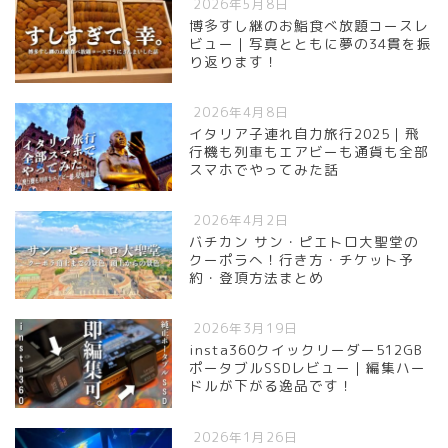
2026年5月8日
博多すし継のお鮨食べ放題コースレ
ビュー｜写真とともに夢の34貫を振
り返ります！
2026年4月8日
イタリア子連れ自力旅行2025｜飛
行機も列車もエアビーも通貨も全部
スマホでやってみた話
2026年4月2日
バチカン サン・ピエトロ大聖堂の
クーポラへ！行き方・チケット予
約・登頂方法まとめ
2026年3月19日
insta360クイックリーダー512GB
ポータブルSSDレビュー｜編集ハー
ドルが下がる逸品です！
2026年1月26日