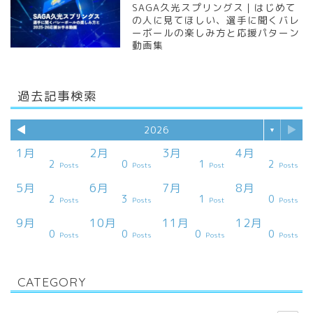
SAGA久光スプリングス｜はじめて
の人に見てほしい、選手に聞くバレ
ーボールの楽しみ方と応援パターン
動画集
過去記事検索
◀︎
▶︎
2026
▼
1月
2月
3月
4月
2
0
1
2
ts
ts
ts
ts
ts
ts
ts
ts
ts
ts
ts
ts
ts
ts
ts
ts
st
Posts
Posts
Post
Posts
5月
6月
7月
8月
2
3
1
0
ts
ts
ts
ts
ts
ts
ts
ts
ts
ts
ts
ts
ts
ts
ts
st
st
Posts
Posts
Post
Posts
9月
10月
11月
12月
0
0
0
0
ts
ts
ts
ts
ts
ts
ts
ts
ts
ts
ts
ts
st
st
st
st
st
Posts
Posts
Posts
Posts
CATEGORY