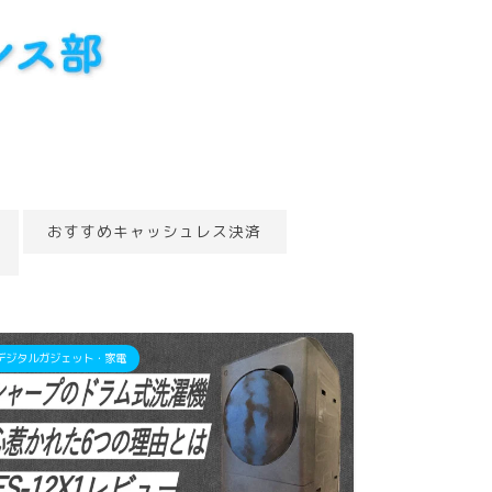
おすすめキャッシュレス決済
デジタルガジェット・家電
Apple｜iP