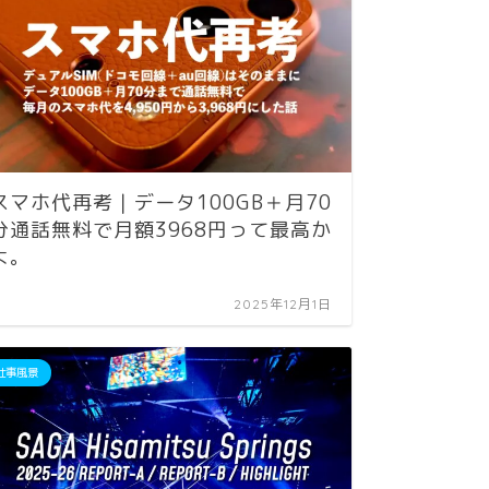
QSk
スマホ代再考｜データ100GB＋月70
シャレ
分通話無料で月額3968円って最高か
iPhon
よ。
2025年12月1日
Apple｜iP
仕事風景