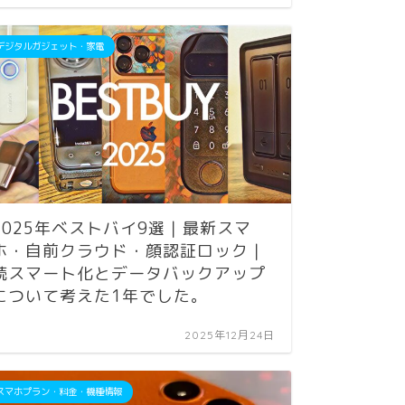
デジタルガジェット・家電
Apple｜iP
2025年ベストバイ9選｜最新スマ
iPho
ホ・自前クラウド・顔認証ロック｜
倍デジ
続スマート化とデータバックアップ
過去最
について考えた1年でした。
2025年12月24日
Apple｜iP
スマホプラン・料金・機種情報