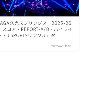
iOS1
SAGA久光スプリングス｜2025-26
フォン
｜スコア・REPORT-A/B・ハイライ
ト・J SPORTSリンクまとめ
2025年11月10日
Apple｜iP
アップ