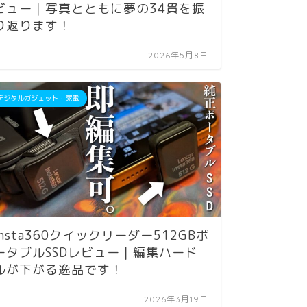
ビュー｜写真とともに夢の34貫を振
買取が
り返ります！
せん。
2026年5月8日
デジタルガジェット・家電
Apple｜iP
insta360クイックリーダー512GBポ
iPho
ータブルSSDレビュー｜編集ハード
｜iP
ルが下がる逸品です！
MagS
2026年3月19日