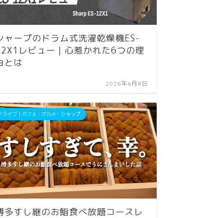
シャープのドラム式洗濯乾燥機ES-
App
12X1レビュー｜心惹かれた6つの理
るOri
由とは
す！
2026年6月8日
ドライブ｜カフェ・グルメ・ショップ
Apple｜iP
博多すし継のお鮨食べ放題コースレ
最新i