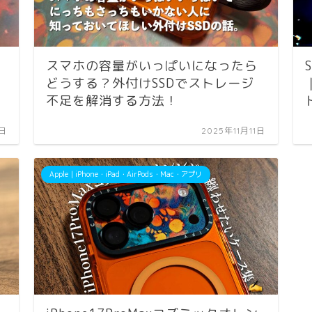
スマホの容量がいっぱいになったら
どうする？外付けSSDでストレージ
不足を解消する方法！
9日
2025年11月11日
Apple｜iPhone・iPad・AirPods・Mac・アプリ