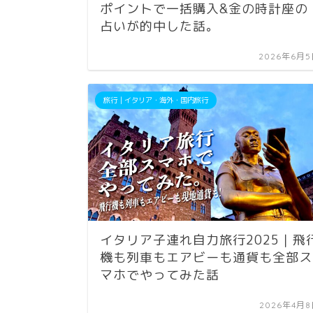
ポイントで一括購入&金の時計座の
占いが的中した話。
2026年6月
旅行｜イタリア・海外・国内旅行
イタリア子連れ自力旅行2025｜飛
機も列車もエアビーも通貨も全部ス
マホでやってみた話
2026年4月