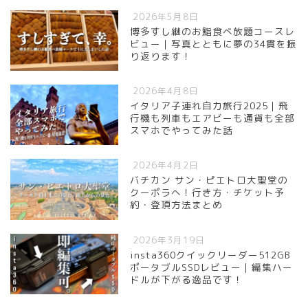
2026年5月8日
博多すし継のお鮨食べ放題コースレ
ビュー｜写真とともに夢の34貫を振
り返ります！
2026年4月8日
イタリア子連れ自力旅行2025｜飛
行機も列車もエアビーも通貨も全部
スマホでやってみた話
2026年4月2日
バチカン サン・ピエトロ大聖堂の
クーポラへ！行き方・チケット予
約・登頂方法まとめ
2026年3月19日
insta360クイックリーダー512GB
ポータブルSSDレビュー｜編集ハー
ドルが下がる逸品です！