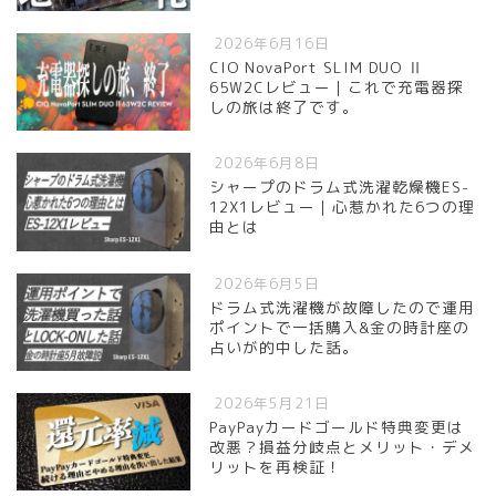
2026年6月16日
CIO NovaPort SLIM DUO Ⅱ
65W2Cレビュー｜これで充電器探
しの旅は終了です。
2026年6月8日
シャープのドラム式洗濯乾燥機ES-
12X1レビュー｜心惹かれた6つの理
由とは
2026年6月5日
ドラム式洗濯機が故障したので運用
ポイントで一括購入&金の時計座の
占いが的中した話。
2026年5月21日
PayPayカードゴールド特典変更は
改悪？損益分岐点とメリット・デメ
リットを再検証！