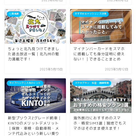
2023年6月1日
2023年6月1日
仕事風景
おすすめキャッシュレス決済
ちょっと北九見つけてきまし
マイナンバーカードをスマホ
た過去放送一覧｜北九州の魅
に搭載しても身分証明に使え
力満載です！
ない！｜できることまとめ
2023年5月15日
2023年5月12日
ライフハック｜人生のヒント
スマホプラン・料金・機種情報
新型プリウスZグレード納車｜
海外旅行におすすめのスマ
KINTOのメリットデメリット
ホ・格安SIM3選｜現地でもス
｜保険・車検・自動車税・メ
マホはそのまま使えます！
ンテ代込みという新しい乗り