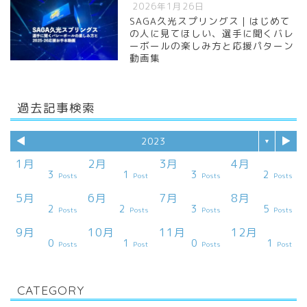
2026年1月26日
SAGA久光スプリングス｜はじめて
の人に見てほしい、選手に聞くバレ
ーボールの楽しみ方と応援パターン
動画集
過去記事検索
◀︎
▶︎
2023
▼
1月
2月
3月
4月
3
1
3
2
ts
ts
ts
ts
ts
ts
ts
ts
ts
ts
ts
ts
ts
ts
ts
ts
st
Posts
Post
Posts
Posts
5月
6月
7月
8月
2
2
3
5
ts
ts
ts
ts
ts
ts
ts
ts
ts
ts
ts
ts
ts
ts
ts
st
st
Posts
Posts
Posts
Posts
9月
10月
11月
12月
0
1
0
1
ts
ts
ts
ts
ts
ts
ts
ts
ts
ts
ts
ts
ts
st
st
st
st
Posts
Post
Posts
Post
CATEGORY