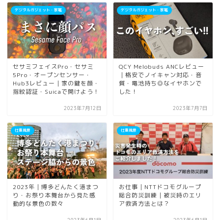
デジタルガジェット・家電
デジタルガジェット・家電
セサミフェイスPro・セサミ
QCY Melobuds ANCレビュー
5Pro・オープンセンサー・
｜格安でノイキャン対応・音
Hub3レビュー｜家の鍵を顔・
質・電池持ち◎なイヤホンで
指紋認証・Suicaで開けよう！
した！
2023年7月12日
2023年7月7日
仕事風景
仕事風景
2023年｜博多どんたく港まつ
お仕事｜NTTドコモグループ
り・お祭り本舞台から見た感
総合防災訓練｜被災時のエリ
動的な景色の数々
ア救済方法とは？