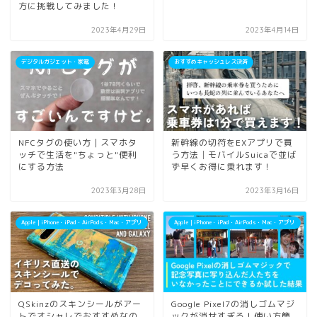
方に挑戦してみました！
2023年4月29日
2023年4月14日
デジタルガジェット・家電
おすすめキャッシュレス決済
NFCタグの使い方｜スマホタ
新幹線の切符をEXアプリで買
ッチで生活を"ちょっと"便利
う方法│モバイルSuicaで並ば
にする方法
ず早くお得に乗れます！
2023年3月28日
2023年3月16日
Apple｜iPhone・iPad・AirPods・Mac・アプリ
Apple｜iPhone・iPad・AirPods・Mac・アプリ
QSkinzのスキンシールがアー
Google Pixel7の消しゴムマジ
トでオシャレでおすすめなの
ックが消せすぎる！使い方簡