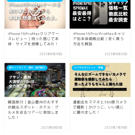
iPhone15ProMaxクリアケー
iPhone15Pro/ProMaxキャリ
スレビュー｜持った感じで本
ア別本体価格比較｜安く買う
体・サイズを想像してみた！
方法も解説
2023年8月18日
2023年8月10日
旅行｜イタリア・海外・国内旅行
デジタルガジェット・家電
韓国旅行｜釜山慶州のおすす
運動会をスマホと360度カメラ
め観光スポット・ホテル・グ
で撮影｜かけっこ、いい感じ
ルメを巡るツアーに参加しま
に撮れました！
した！
2023年8月5日
2023年7月18日