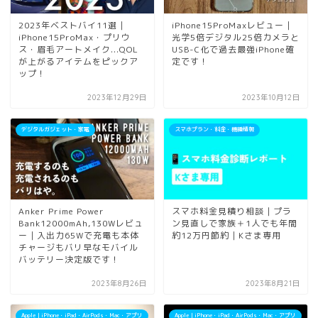
2023年ベストバイ11選｜
iPhone15ProMaxレビュー｜
iPhone15ProMax・プリウ
光学5倍デジタル25倍カメラと
ス・眉毛アートメイク...QOL
USB-C化で過去最強iPhone確
が上がるアイテムをピックア
定です！
ップ！
2023年12月29日
2023年10月12日
デジタルガジェット・家電
スマホプラン・料金・機種情報
Anker Prime Power
スマホ料金見積り相談｜プラ
Bank12000mAh,130Wレビュ
ン見直しで家族＋1人でも年間
ー｜入出力65Wで充電も本体
約12万円節約｜Kさま専用
チャージもバリ早なモバイル
バッテリー決定版です！
2023年8月26日
2023年8月21日
Apple｜iPhone・iPad・AirPods・Mac・アプリ
Apple｜iPhone・iPad・AirPods・Mac・アプリ