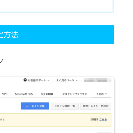
定方法
ン