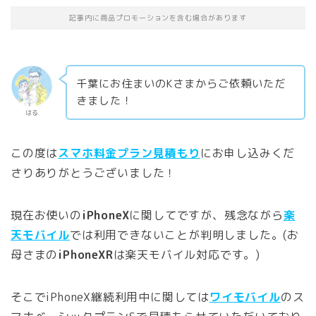
記事内に商品プロモーションを含む場合があります
千葉にお住まいのKさまからご依頼いただ
きました！
はる
この度は
スマホ料金プラン見積もり
にお申し込みくだ
さりありがとうございました！
現在お使いの
iPhoneX
に関してですが、残念ながら
楽
天モバイル
では利用できないことが判明しました。(お
母さまの
iPhoneXR
は楽天モバイル対応です。)
そこでiPhoneX継続利用中に関しては
ワイモバイル
のス