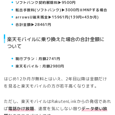
ソフトバンク契約解除料▶︎9500円
転出手数料(ソフトバンク)▶︎3000円※MNPする場合
arrowsU端末残金▶︎15961円(139円×43か月)
合計金額▶︎28461円
楽天モバイルに乗り換えた場合の合計金額に
ついて
現行プラン：月額2741円
楽天モバイル：月額2980円
はじめ12か月が無料とはいえ、2年目以降は金額だけ
を見ると楽天モバイルの方が若干高くなります。
ただし、楽天モバイルはRakutenLinkからの発信であれ
ば
電話かけ放題
、速度を気にしない限り
データ使い放