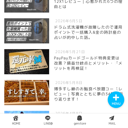
12X1レビュー｜心惹かれた6つの理
由とは
2026年6月5日
ドラム式洗濯機が故障したので運用
ポイントで一括購入&金の時計座の
占いが的中した話。
YouTube
2026年5月21日
Instagram
PayPayカードゴールド特典変更は
改悪？損益分岐点とメリット・デメ
リットを再検証！
Twitter
2026年5月8日
博多すし継のお鮨食べ放題コースレ
ビュー｜写真とともに夢の34貫を振
り返ります！
MENU
2026年4月8日
イタリア子連れ自力旅行2025｜飛
HOME
LINE@
genitore
MAIL
行機も列車もエアビーも通貨も全部