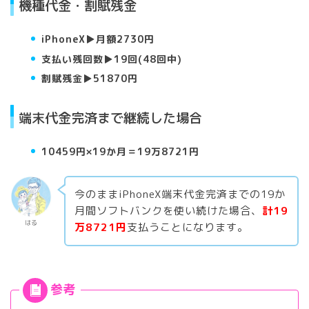
機種代金・割賦残金
iPhoneX▶︎月額2730円
支払い残回数▶︎19回(48回中)
割賦残金▶︎51870円
端末代金完済まで継続した場合
10459円×19か月＝19万8721円
今のままiPhoneX端末代金完済までの19か
月間ソフトバンクを使い続けた場合、
計19
はる
万8721円
支払うことになります。