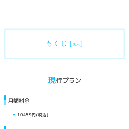
もくじ
[
]
表示
現
行プラン
月額料金
10459円(税込)