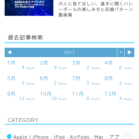
の人に見てほしい、選手に聞くバレ
ーボールの楽しみ方と応援パターン
動画集
過去記事検索
◀︎
▶︎
2017
▼
1月
2月
3月
4月
4
4
2
6
ts
ts
ts
ts
ts
ts
ts
ts
ts
ts
ts
ts
ts
ts
ts
ts
st
Posts
Posts
Posts
Posts
5月
6月
7月
8月
5
2
3
2
ts
ts
ts
ts
ts
ts
ts
ts
ts
ts
ts
ts
ts
ts
ts
st
st
Posts
Posts
Posts
Posts
9月
10月
11月
12月
12
10
6
4
ts
ts
ts
ts
ts
ts
ts
ts
ts
ts
ts
ts
st
st
st
st
st
Posts
Posts
Posts
Posts
CATEGORY
71
Apple｜iPhone・iPad・AirPods・Mac・アプ