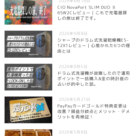
2026年6月16日
CIO NovaPort SLIM DUO Ⅱ
65W2Cレビュー｜これで充電器探
しの旅は終了です。
2026年6月8日
シャープのドラム式洗濯乾燥機ES-
12X1レビュー｜心惹かれた6つの理
由とは
2026年6月5日
ドラム式洗濯機が故障したので運用
ポイントで一括購入&金の時計座の
占いが的中した話。
2026年5月21日
PayPayカードゴールド特典変更は
改悪？損益分岐点とメリット・デメ
リットを再検証！
2026年5月8日