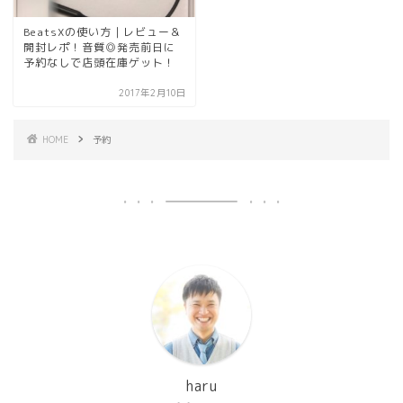
BeatsXの使い方｜レビュー＆
開封レポ！音質◎発売前日に
予約なしで店頭在庫ゲット！
2017年2月10日
HOME
予約
haru