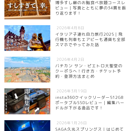
博多すし継のお鮨食べ放題コースレ
ビュー｜写真とともに夢の34貫を振
り返ります！
2026年4月8日
イタリア子連れ自力旅行2025｜飛
行機も列車もエアビーも通貨も全部
スマホでやってみた話
2026年4月2日
バチカン サン・ピエトロ大聖堂の
クーポラへ！行き方・チケット予
約・登頂方法まとめ
2026年3月19日
insta360クイックリーダー512GB
ポータブルSSDレビュー｜編集ハー
ドルが下がる逸品です！
2026年1月26日
SAGA久光スプリングス｜はじめて