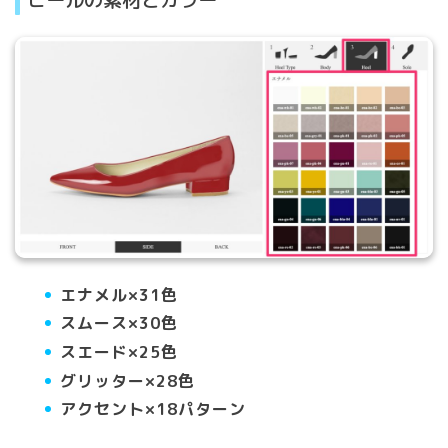
エナメル×31色
スムース×30色
スエード×25色
グリッター×28色
アクセント×18パターン