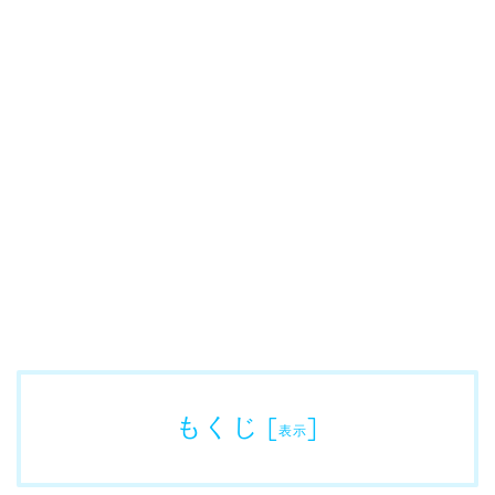
もくじ
[
]
表示