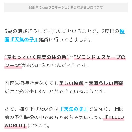
記事内に商品プロモーションを含む場合があります
5歳の娘がどうしても見たいということで、2度目の
映
画『天気の子』
鑑賞に行ってきました。
“変わっていく陽菜の体の色
“
と
“グランドエスケープの
シーン”
がお気に入りなんだそうです。
内容は把握できなくても
美しい映像
と
素晴らしい音楽
だけで充分楽しむことができているようです。
さて、掘り下げたいのは
『天気の子』
ではなく、上映
前の予告映像の中でめちゃめちゃ気になった
『HELLO
WORLD』
について。