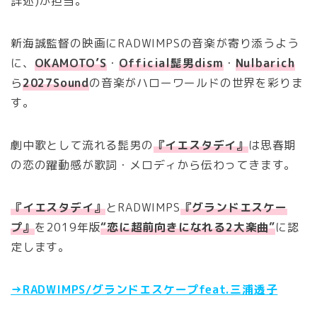
詳述)が担当。
新海誠監督の映画にRADWIMPSの音楽が寄り添うよう
に、
OKAMOTO’S
・
Official髭男dism
・
Nulbarich
ら
2027Sound
の音楽がハローワールドの世界を彩りま
す。
劇中歌として流れる髭男の
『イエスタデイ』
は思春期
の恋の躍動感が歌詞・メロディから伝わってきます。
『イエスタデイ』
とRADWIMPS
『グランドエスケー
プ』
を2019年版
“恋に超前向きになれる2大楽曲”
に認
定します。
→RADWIMPS/グランドエスケープfeat.三浦透子