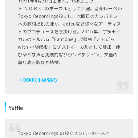
1991年4月30日生まれ。R&Bユニッ
ト”N.O.R.K.”のボーカルとして活躍。音楽レーベル
Tokyo Recordings設立し、水曜日のカンパネラ
への歌詞提供のほか、adieuなど様々なアーティス
トのプロデュースを手掛ける。2016年、宇多田ヒ
カルのアルバム「Fantôme」収録曲「ともだち
with 小袋成彬」にゲストボーカルとして参加。伸
びやかな声と挑戦的なサウンドデザイン、文藝の
薫り高き歌詞が特徴。
→OBKR(小袋成彬)
Yaffle
Tokyo Recordings の設立メンバーの一人で