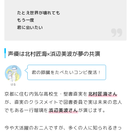
たとえ世界が壊れても
もう一度
君に会いたい
声優は北村匠海×浜辺美波が夢の共演
君の膵臓をたべたいコンビ復活！
はる
京都に住む内気な高校生・堅書直実を
北村匠海さん
が、直実のクラスメイトで図書委員で実は未来の恋人
でもある一行瑠璃を
浜辺美波さん
が演じます。
今や大活躍のお二人ですが、多くの人に知られるきっ