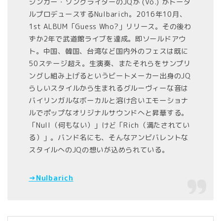
シンガー・ソングライターのJQが (Vo.) がトータ
ルプロデュースするNulbarich。2016年10月、
1st ALBUM「Guess Who?」リリース。その後わ
ずか2年で武道館ライブを達成。即ソールドアウ
ト。中国、韓国、台湾など国内外のフェスは既に
50ステージ超え。生演奏、またそれらをサンプリ
ングし組み上げるというビートメーカー出身のJQ
らしいスタイルから生まれるグルーヴィーな音は
バイリンガルなボーカルと溶け合いエモーショナ
ルでポップなオリジナルサウンドへと昇華する。
「Null（何もない）」けど「Rich（満たされてい
る）」。バンド名にも、そんなアンビバレントな
スタイルへのJQの想いが込められている。
→Nulbarich