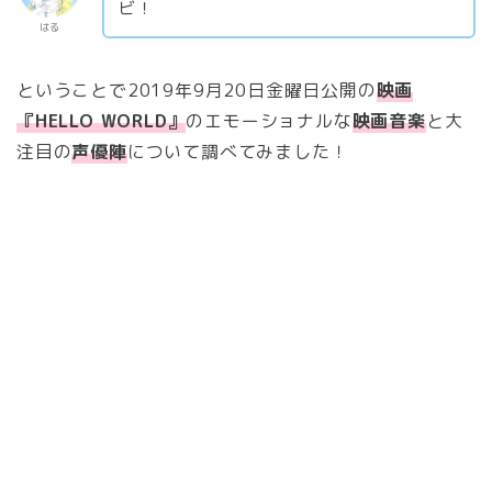
ビ！
はる
ということで2019年9月20日金曜日公開の
映画
『HELLO WORLD』
のエモーショナルな
映画音楽
と大
注目の
声優陣
について調べてみました！