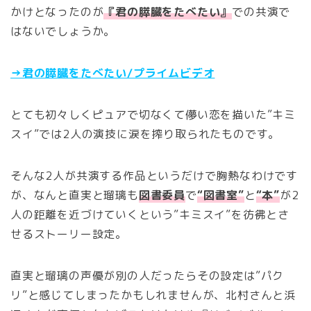
かけとなったのが
『君の膵臓をたべたい』
での共演で
はないでしょうか。
→君の膵臓をたべたい/プライムビデオ
とても初々しくピュアで切なくて儚い恋を描いた”キミ
スイ”では2人の演技に涙を搾り取られたものです。
そんな2人が共演する作品というだけで胸熱なわけです
が、なんと直実と瑠璃も
図書委員
で
“図書室”
と
“本”
が2
人の距離を近づけていくという”キミスイ”を彷彿とさ
せるストーリー設定。
直実と瑠璃の声優が別の人だったらその設定は”パク
リ”と感じてしまったかもしれませんが、北村さんと浜