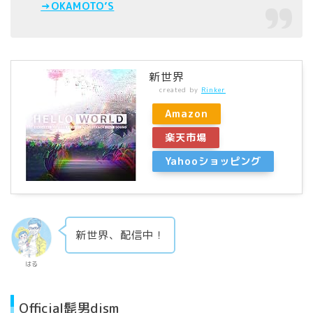
→OKAMOTO’S
新世界
created by
Rinker
Amazon
楽天市場
Yahooショッピング
新世界、配信中！
はる
Official髭男dism