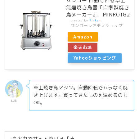
サンコー 自動で回る卓上
無煙焼き鳥器「自家製焼き
鳥メーカー2」 MINROTG2
created by
Rinker
サンコーレアモノショップ
Amazon
楽天市場
Yahooショッピング
卓上焼き鳥マシン。自動回転でムラなく焼
き上げます。買ってきたものを温めるのも
はる
OK。
高火力でサッと焼ける「卓