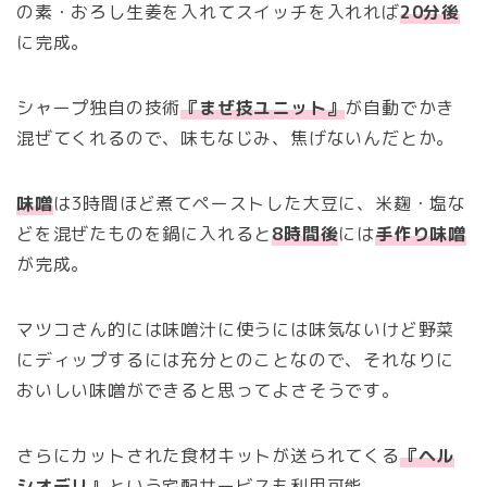
の素・おろし生姜を入れてスイッチを入れれば
20分後
に完成。
シャープ独自の技術
『まぜ技ユニット』
が自動でかき
混ぜてくれるので、味もなじみ、焦げないんだとか。
味噌
は3時間ほど煮てペーストした大豆に、米麹・塩な
どを混ぜたものを鍋に入れると
8時間後
には
手作り味噌
が完成。
マツコさん的には味噌汁に使うには味気ないけど野菜
にディップするには充分とのことなので、それなりに
おいしい味噌ができると思ってよさそうです。
さらにカットされた食材キットが送られてくる
『ヘル
シオデリ』
という宅配サービスも利用可能。