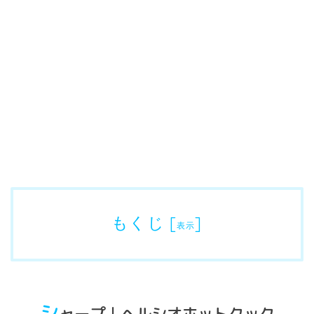
もくじ
[
]
表示
シ
ャープ｜ヘルシオホットクック