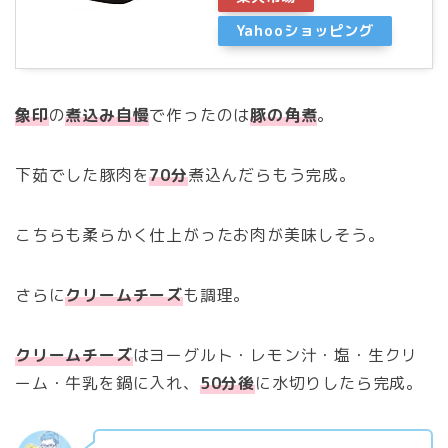
Yahooショッピング
象印
の
煮込み自慢
で作ったのは
豚の角煮
。
下茹でした豚肉を
70分
煮込んだらもう完成。
こちらも柔らかく仕上がったお肉が美味しそう。
さらに
クリームチーズ
も調理。
クリームチーズ
はヨーグルト・レモン汁・塩・生クリ
ーム・牛乳を鍋に入れ、
50分後
に水切りしたら完成。