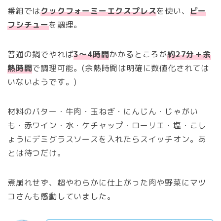
番組では
クックフォーミーエクスプレス
を使い、
ビー
フシチュー
を調理。
普通の鍋でやれば
3〜4時間
かかるところが
約27分＋余
熱時間
で調理可能。(余熱時間は明確に数値化されては
いないようです。)
材料のバター・牛肉・玉ねぎ・にんじん・じゃがい
も・赤ワイン・水・ケチャップ・ローリエ・塩・こし
ょうにデミグラスソースを入れたらスイッチオン。あ
とは待つだけ。
煮崩れせず、超やわらかに仕上がった肉や野菜にマツ
コさんも感動していました。