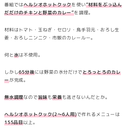
番組では
ヘルシオホットクック
を使い
“材料をぶっ込ん
だだけの
チキンと野菜のカレー”
を調理。
材料はトマト・玉ねぎ・セロリ・鳥手羽元・おろし生
姜・おろしニンニク・市販のカレールー。
何と
水
は不使用。
しかし
65分後
には野菜の水分だけで
とろっとろのカレ
ー
が完成。
無水調理
なので
旨味
も
栄養
も逃さないんだとか。
ヘルシオホットクック(2〜6人用)
で作れるメニューは
155品目
以上。