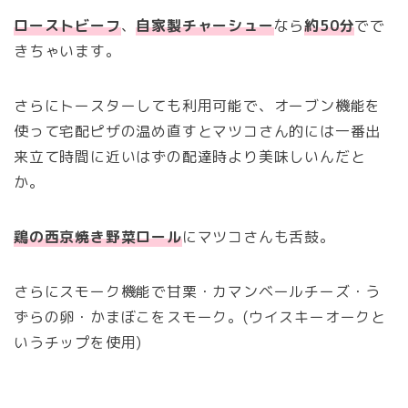
ローストビーフ
、
自家製チャーシュー
なら
約50分
でで
きちゃいます。
さらにトースターしても利用可能で、オーブン機能を
使って宅配ピザの温め直すとマツコさん的には一番出
来立て時間に近いはずの配達時より美味しいんだと
か。
鶏の西京焼き野菜ロール
にマツコさんも舌鼓。
さらにスモーク機能で甘栗・カマンベールチーズ・う
ずらの卵・かまぼこをスモーク。(ウイスキーオークと
いうチップを使用)