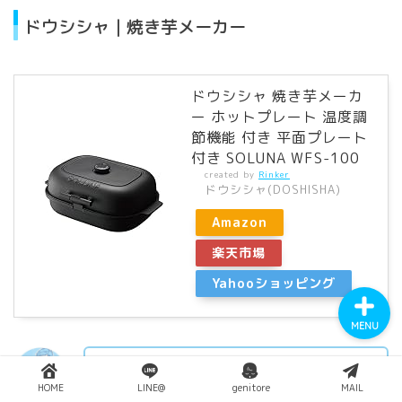
ドウシシャ｜焼き芋メーカー
ドウシシャ 焼き芋メーカ
ー ホットプレート 温度調
YouTube
節機能 付き 平面プレート
付き SOLUNA WFS-100
Instagram
created by
Rinker
ドウシシャ(DOSHISHA)
Amazon
Twitter
楽天市場
Yahooショッピング
MENU
お芋を入れたら40分。焼きとうもろこしや
HOME
LINE@
genitore
MAIL
専用プレートで焼きおにぎりも！