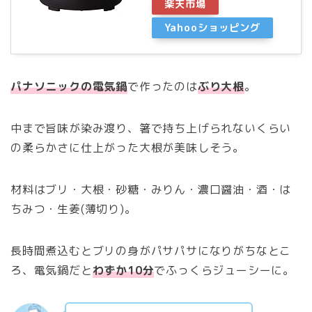
楽天市場
Yahooショッピング
パナソニックの電気鍋
で作ったのは
ぶり大根
。
中まで旨味が染み渡り、箸で持ち上げられないくらい
の柔らかさに仕上がった大根が美味しそう。
材料はブリ・大根・砂糖・みりん・濃口醤油・酒・は
ちみつ・生姜(薄切り)。
長時間煮込むとブリの身がパサパサになりがちなとこ
ろ、電気鍋だと
わずか10分
でふっくらジューシーに。