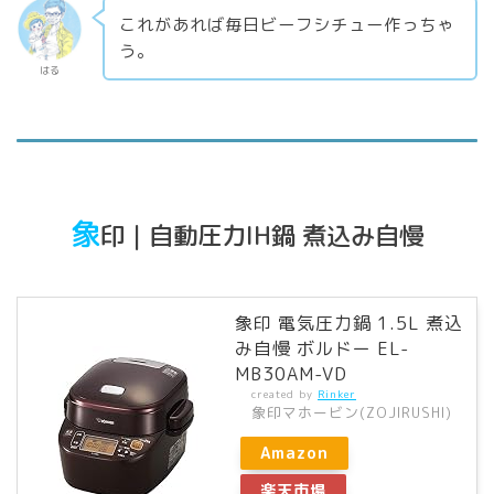
これがあれば毎日ビーフシチュー作っちゃ
う。
はる
象
印｜自動圧力IH鍋 煮込み自慢
象印 電気圧力鍋 1.5L 煮込
み自慢 ボルドー EL-
MB30AM-VD
created by
Rinker
象印マホービン(ZOJIRUSHI)
Amazon
楽天市場