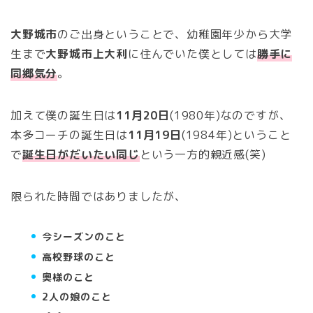
大野城市
のご出身ということで、幼稚園年少から大学
生まで
大野城市上大利
に住んでいた僕としては
勝手に
同郷気分
。
加えて僕の誕生日は
11月20日
(1980年)なのですが、
本多コーチの誕生日は
11月19日
(1984年)ということ
で
誕生日がだいたい同じ
という一方的親近感(笑)
限られた時間ではありましたが、
今シーズンのこと
高校野球のこと
奥様のこと
2人の娘のこと