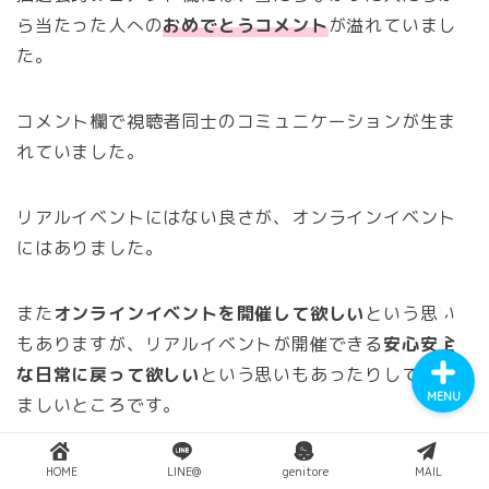
ら当たった人への
おめでとうコメント
が溢れていまし
た。
コメント欄で視聴者同士のコミュニケーションが生ま
YouTube
れていました。
Instagram
リアルイベントにはない良さが、オンラインイベント
にはありました。
Twitter
また
オンラインイベントを開催して欲しい
という思い
もありますが、リアルイベントが開催できる
安心安全
な日常に戻って欲しい
という思いもあったりして、悩
MENU
ましいところです。
でも
オンラインイベントの良さ
を知ったから、
リアル
HOME
LINE@
genitore
MAIL