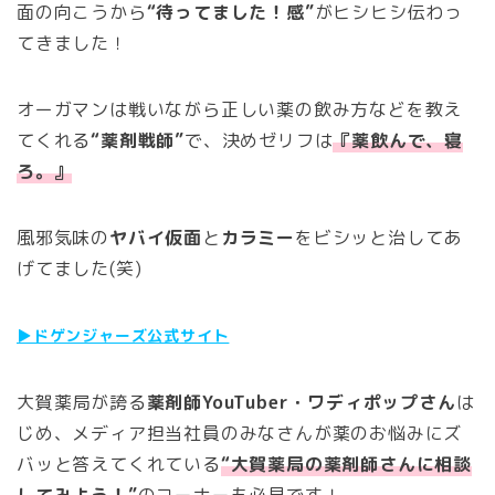
面の向こうから
“待ってました！感”
がヒシヒシ伝わっ
てきました！
オーガマンは戦いながら正しい薬の飲み方などを教え
てくれる
“薬剤戦師”
で、決めゼリフは
『薬飲んで、寝
ろ。』
風邪気味の
ヤバイ仮面
と
カラミー
をビシッと治してあ
げてました(笑)
▶︎ドゲンジャーズ公式サイト
大賀薬局が誇る
薬剤師YouTuber・ワディポップさん
は
じめ、メディア担当社員のみなさんが薬のお悩みにズ
バッと答えてくれている
“大賀薬局の薬剤師さんに相談
してみよう！”
のコーナーも必見です！