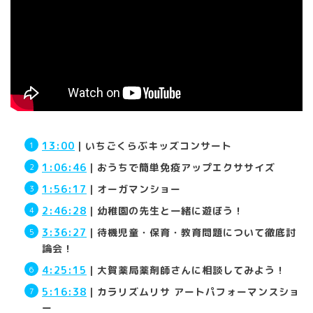
13:00
｜いちごくらぶキッズコンサート
1:06:46
｜おうちで簡単免疫アップエクササイズ
1:56:17
｜オーガマンショー
2:46:28
｜幼稚園の先生と一緒に遊ぼう！
3:36:27
｜待機児童・保育・教育問題について徹底討
論会！
4:25:15
｜大賀薬局薬剤師さんに相談してみよう！
5:16:38
｜カラリズムリサ アートパフォーマンスショ
ー