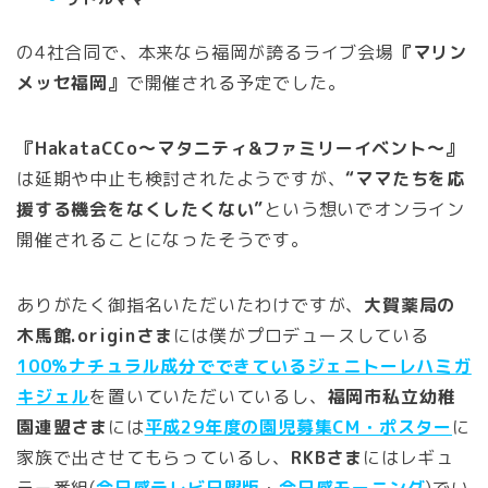
の4社合同で、本来なら福岡が誇るライブ会場
『マリン
メッセ福岡』
で開催される予定でした。
『HakataCCo〜マタニティ&ファミリーイベント〜』
は延期や中止も検討されたようですが、
“ママたちを応
援する機会をなくしたくない”
という想いでオンライン
開催されることになったそうです。
ありがたく御指名いただいたわけですが、
大賀薬局の
木馬館.originさま
には僕がプロデュースしている
100%ナチュラル成分でできているジェニトーレハミガ
キジェル
を置いていただいているし、
福岡市私立幼稚
園連盟さま
には
平成29年度の園児募集CM・ポスター
に
家族で出させてもらっているし、
RKBさま
にはレギュ
ラー番組(
今日感テレビ日曜版
・
今日感モーニング
)でい