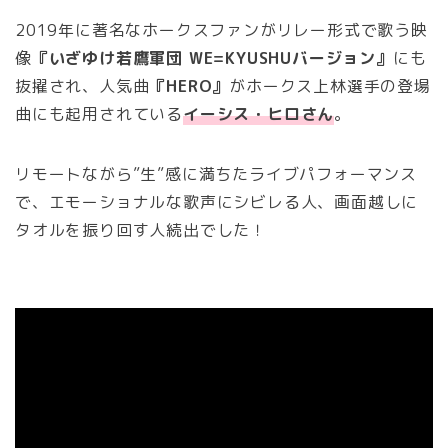
2019年に著名なホークスファンがリレー形式で歌う映
像
『いざゆけ若鷹軍団 WE=KYUSHUバージョン』
にも
抜擢され、人気曲
『HERO』
がホークス上林選手の登場
曲にも起用されている
イーシス・ヒロさん
。
リモートながら”生”感に満ちたライブパフォーマンス
で、エモーショナルな歌声にシビレる人、画面越しに
タオルを振り回す人続出でした！