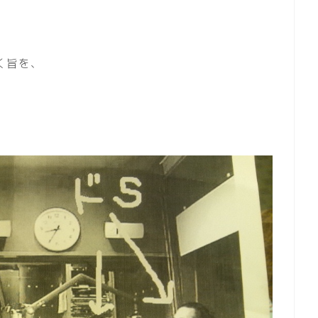
、
く旨を、