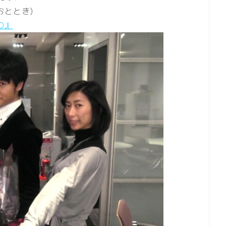
おととき)
O』