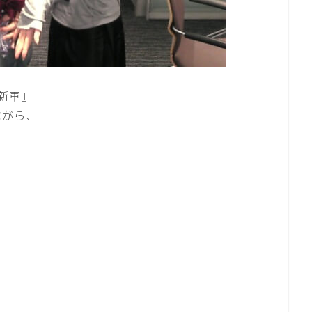
維新軍』
ながら、