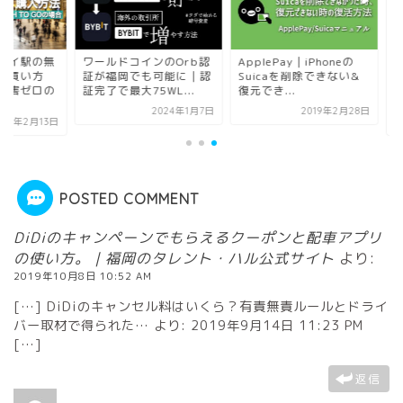
ールドコインのOrb認
ApplePay｜iPhoneの
高輪ゲートウェイ駅
が福岡でも可能に｜認
Suicaを削除できない&
人コンビニでの買い
了で最大75WL...
復元でき...
は？｜万引き被害ゼ
時...
2024年1月7日
2019年2月28日
2020年2
POSTED COMMENT
DiDiのキャンペーンでもらえるクーポンと配車アプリ
の使い方。｜福岡のタレント・ハル公式サイト
より:
2019年10月8日 10:52 AM
[…] DiDiのキャンセル料はいくら？有責無責ルールとドライ
バー取材で得られた… より: 2019年9月14日 11:23 PM
[…]
返信