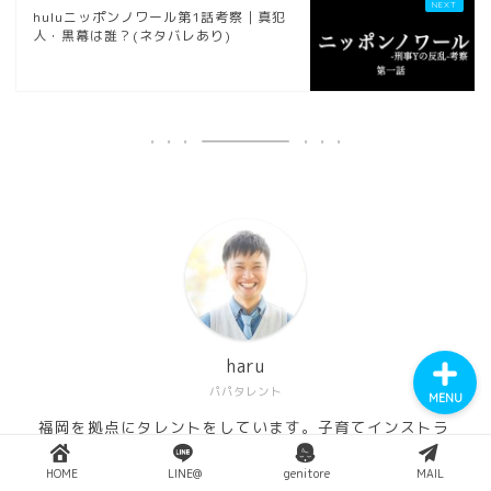
huluニッポンノワール第1話考察｜真犯
人・黒幕は誰？(ネタバレあり)
YouTube
Instagram
Twitter
haru
パパタレント
MENU
福岡を拠点にタレントをしています。子育てインストラ
クター・ISD個性心理学インストラクター・防災士・コ
スメマスター資格をもとにした講演活動のほか、子ども
HOME
LINE@
genitore
MAIL