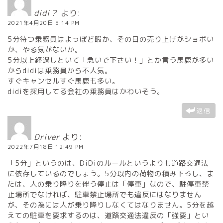
didi？
より:
2021年4月20日 5:14 PM
5分待つ乗務員はよっぽど暇か、その日の売り上げがショボい
か、やる気がないか。
5分以上経過しといて「急いで下さい！」とか言う馬鹿が多い
からdidiは乗務員から不人気。
すぐキャンセルすぐ馬鹿も多い。
didiを採用してる会社の乗務員はかわいそう。
返信
Driver
より:
2022年7月18日 12:49 PM
「5分」というのは、DiDiのルールというよりも道路交通法
に依存しているのでしょう。5分以内の荷物の積み下ろし、ま
たは、人の乗り降りを伴う停止は「停車」なので、駐停車禁
止場所でなければ、駐車禁止場所でも違反にはなりません
が、その為には人が乗り降りしなくてはなりません。5分を越
えての駐車を要求するのは、道路交通法違反の「強要」とい