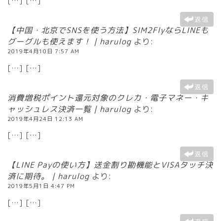
[…] […]
返信
【中国・北京でSNSを使う方法】SIM2FlyならLINEも
グーグルも使えます！｜harulog
より:
2019年4月10日 7:57 AM
[…] […]
返信
消費増税ポイント還元対象のクレカ・電子マネー・キ
ャッシュレス決済一覧｜harulog
より:
2019年4月24日 12:13 AM
[…] […]
返信
【LINE Payの使い方】送金割り勘機能とVISAタッチ決
済に期待。｜harulog
より:
2019年5月1日 4:47 PM
[…] […]