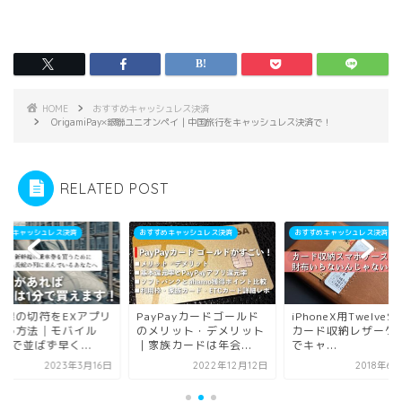
HOME
おすすめキャッシュレス決済
OrigamiPay×銀聯ユニオンペイ｜中国旅行をキャッシュレス決済で！
RELATED POST
すめキャッシュレス決済
おすすめキャッシュレス決済
おすすめキャッシュレス決済
yPayカードゴールド
iPhoneX用TwelveSouth
新幹線の切符をEXア
メリット・デメリット
カード収納レザーケース
で買う方法│モバイ
族カードは年会...
でキャ...
Suicaで並ばず早く..
2022年12月12日
2018年6月29日
2023年3