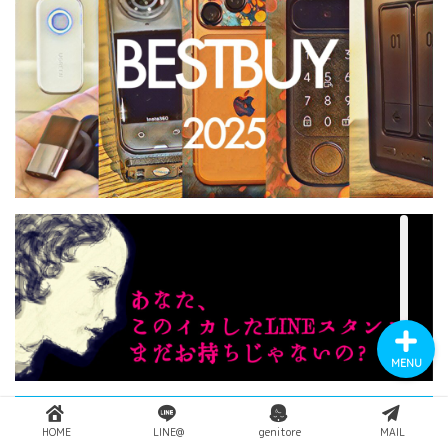
YouTube
Instagram
Twitter
MENU
HOME
LINE@
genitore
MAIL