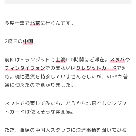
今度仕事で
北京
に行くんです。
2度目の
中国
。
前回はトランジットで
上海
に6時間ほど滞在。
スタバ
や
ディンタイフォン
での支払いは
クレジットカード
で対
応。現地通貨を持参していませんでしたが、VISAが普
通に使えたので助かりました。
ネットで検索してみたら、どうやら北京でもクレジッ
トカードは使えそうな雰囲気。
ただ、職場の中国人スタッフに決済事情を聞いてみる