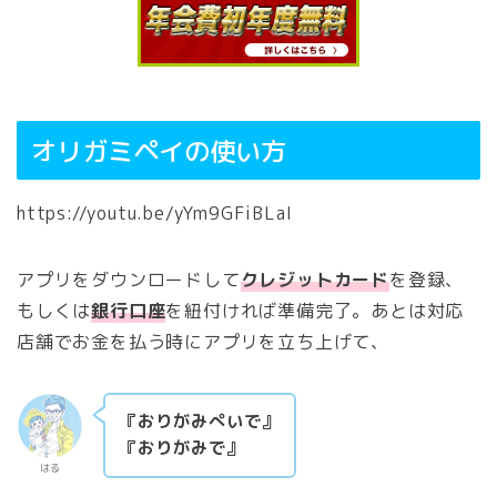
オリガミペイの使い方
https://youtu.be/yYm9GFiBLaI
アプリをダウンロードして
クレジットカード
を登録、
もしくは
銀行口座
を紐付ければ準備完了。あとは対応
店舗でお金を払う時にアプリを立ち上げて、
『おりがみぺいで』
『おりがみで』
はる