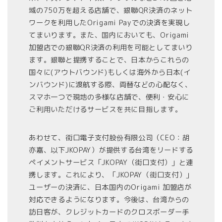
域の750万を超える店舗で、銀聯QR決済のネット
ワークを利用したOrigami Payでの決済を実現し
てまいります。また、国内においても、Origami
加盟店での銀聯QR決済の利用を可能としてまいり
ます。銀聯と提携することで、日本からこれらの
国々に(アウトバウンド)もしくは海外から日本(イ
ンバウンド)に渡航する際、両替などの心配なく、
スマホ一つで現地の多様な店舗で、便利・安心に
ご利用いただけるサービスを共に目指します。
あわせて、街口電子支付股份有限公司（CEO：胡
亦嘉、以下JKOPAY）が提供する台湾をリードする
ペイメントサービス「JKOPAY（街口支付）」と連
携します。これにより、「JKOPAY（街口支付）」
ユーザーの決済に、日本国内のOrigami 加盟店が
対応できるようになります。今後は、台湾からの
訪日客が、クレジットカードのクロスボーダー手