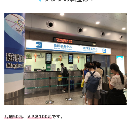
片道50元
、
VIP席100元
です。