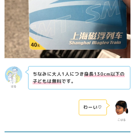
ちなみに大人1人につき
身長130cm以下の
子どもは無料
です。
はる
わーい♡
こはる