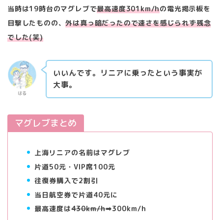
当時は19時台のマグレブで
最高速度
301km/h
の電光掲示板を
目撃したものの、
外は真っ暗だったので速さを感じられず残念
でした(笑)
いいんです。リニアに乗ったという事実が
大事。
はる
マグレブまとめ
上海リニアの名前はマグレブ
片道50元・VIP席100元
往復券購入で2割引
当日航空券で片道40元に
最高速度は
430km/h
➡︎300km/h