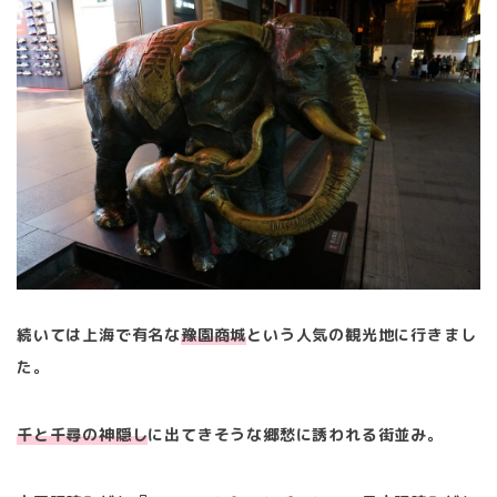
続いては上海で有名な
豫園商城
という人気の観光地に行きまし
た。
千と千尋の神隠し
に出てきそうな郷愁に誘われる街並み。