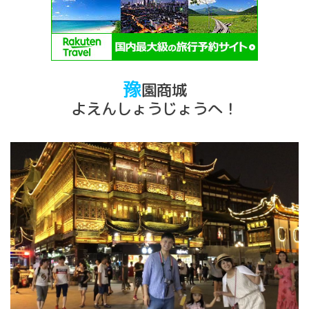
豫
園商城
よえんしょうじょうへ！