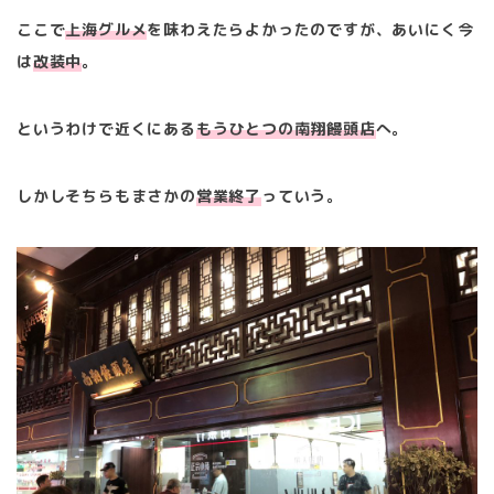
ここで
上海グルメ
を味わえたらよかったのですが、あいにく今
は
改装中
。
というわけで近くにある
もうひとつの南翔饅頭店
へ。
しかしそちらもまさかの
営業終了
っていう。