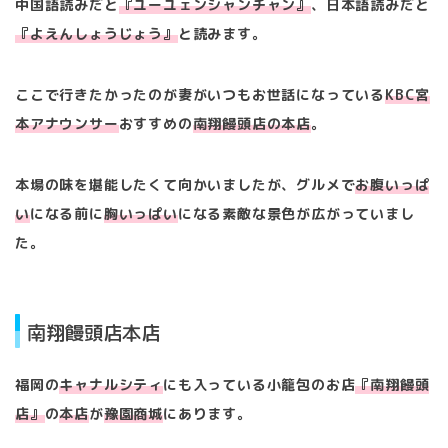
中国語読みだと
『ユーユェンシャンチャン』
、日本語読みだと
『よえんしょうじょう』
と読みます。
ここで行きたかったのが妻がいつもお世話になっている
KBC宮
本アナウンサー
おすすめの
南翔饅頭店の本店
。
本場の味を堪能したくて向かいましたが、グルメで
お腹いっぱ
い
になる前に
胸いっぱい
になる素敵な景色が広がっていまし
た。
南翔饅頭店本店
福岡の
キャナルシティ
にも入っている小籠包のお店
『南翔饅頭
店』
の
本店
が
豫園商城
にあります。