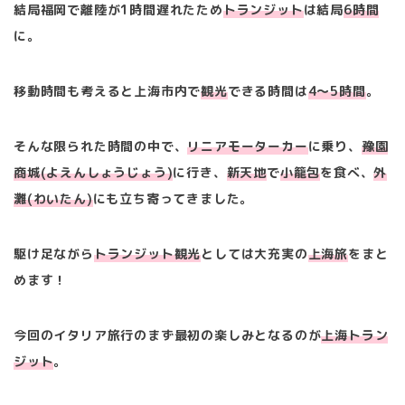
結局福岡で離陸が1時間遅れたため
トランジット
は結局
6時間
に。
移動時間も考えると上海市内で
観光
できる時間は
4〜5時間
。
そんな限られた時間の中で、
リニアモーターカー
に乗り、
豫園
商城(よえんしょうじょう)
に行き、
新天地
で
小籠包
を食べ、
外
灘(わいたん)
にも立ち寄ってきました。
駆け足ながら
トランジット観光
としては大充実の
上海旅
をまと
めます！
今回のイタリア旅行のまず最初の楽しみとなるのが
上海トラン
ジット
。