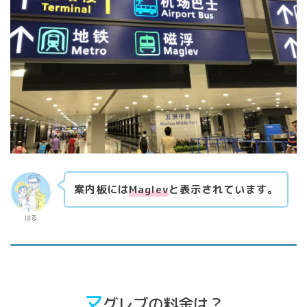
案内板には
Maglev
と表示されています。
はる
マ
グレブの料金は？