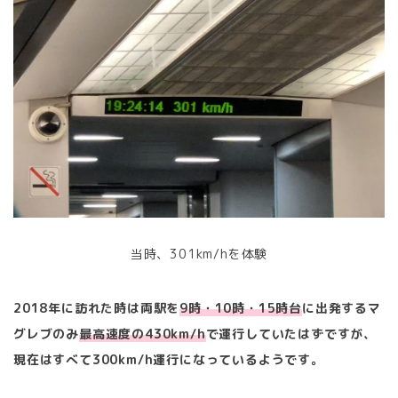
当時、301km/hを体験
2018年に訪れた時は両駅を
9時・
10時・
15時台
に出発するマ
グレブのみ
最高速度の430km/h
で運行していたはずですが、
現在はすべて300km/h運行になっているようです。