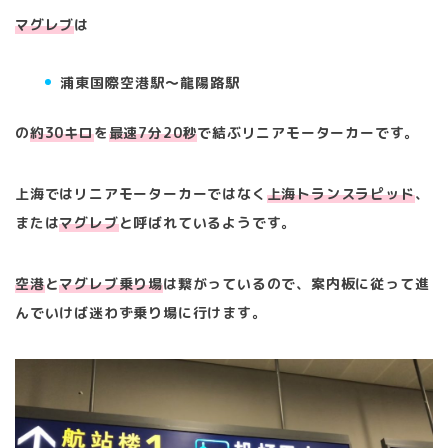
マグレブ
は
浦東国際空港駅〜
龍陽路駅
の
約30キロ
を
最速7分20秒
で結ぶリニアモーターカーです。
上海ではリニアモーターカーではなく
上海トランスラピッド
、
または
マグレブ
と呼ばれているようです。
空港
と
マグレブ乗り場
は繋がっているので、案内板に従って進
んでいけば迷わず乗り場に行けます。