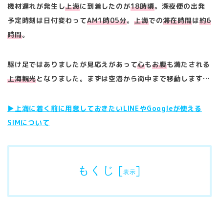
機材遅れが発生し
上海
に到着したのが
18
時頃
。深夜便の出発
予定時刻は日付変わって
AM1
時
05
分
。
上海
での
滞在時間
は
約
6
時間
。
駆け足ではありましたが見応えがあって
心
も
お腹
も満たされる
上海観光
となりました。まずは空港から街中まで移動します…
▶︎上海に着く前に用意しておきたいLINEやGoogleが使える
SIMについて
もくじ
[
]
表示