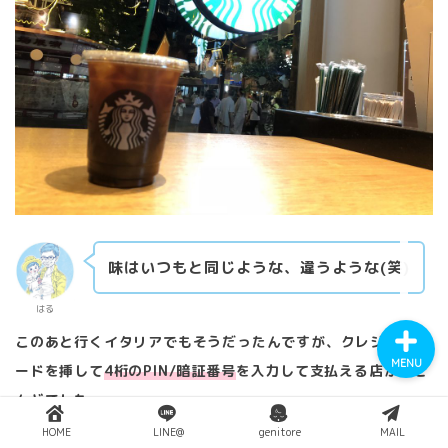
YouTube
Instagram
Twitter
味はいつもと同じような、違うような(笑)
はる
このあと行くイタリアでもそうだったんですが、クレジットカ
MENU
ードを挿して
4桁のPIN/暗証番号
を入力して支払える店がほと
んどでした。
HOME
LINE@
genitore
MAIL