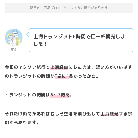
記事内に商品プロモーションを含む場合があります
上海トランジット6時間で目一杯観光しま
した！
はる
今回のイタリア旅行で
上海経由
にしたのは、短い方がいいはず
のトランジットの時間が
“逆に”
長かったから。
トランジットの時間は
6〜7時間
。
それだけ時間があればむしろ空港を飛び出して
上海観光
する余
裕すらあります。