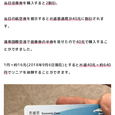
当日往復券
を購入すると
2割引
。
当日の航空券
を提示すると
片道普通席が40元
に
割引
されま
す。
浦東国際空港
で
搭乗券の半券
を見せたので
40元
で購入するこ
とができました。
1円＝約16元(2018年9月6日現在)とすると
片道40元＝約640
円
でリニアを体験することができます。