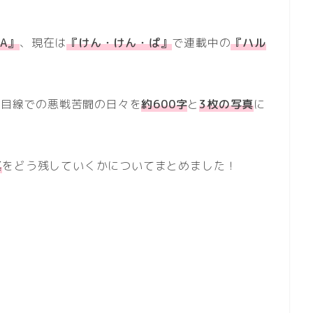
HA』
、現在は
『けん・けん・ぱ』
で連載中の
『ハル
パ目線での悪戦苦闘の日々を
約600字
と
3枚の写真
に
真
をどう残していくかについてまとめました！