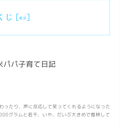
くじ
[
]
表示
米パパ子育て日記
据わったり、声に反応して笑ってくれるようになった
800グラムと若干、いや、だいぶ大きめで推移して