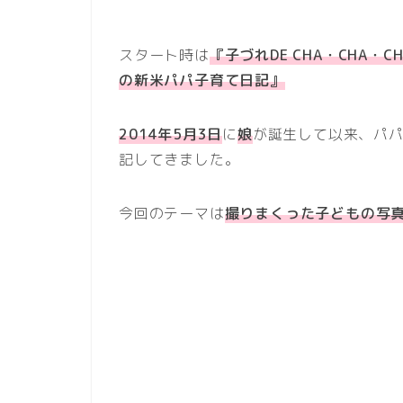
スタート時は
『子づれDE CHA・CHA・C
の新米パパ子育て日記』
2014年5月3日
に
娘
が誕生して以来、パ
記してきました。
今回のテーマは
撮りまくった
子どもの写