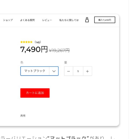
いカラーバリエーション
“マットブラック”
があり、し