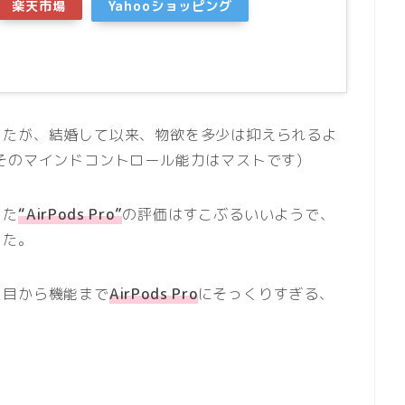
楽天市場
Yahooショッピング
したが、結婚して以来、物欲を多少は抑えられるよ
そのマインドコントロール能力はマストです)
した
“AirPods Pro”
の評価はすこぶるいいようで、
した。
た目から機能まで
AirPods Pro
にそっくりすぎる、