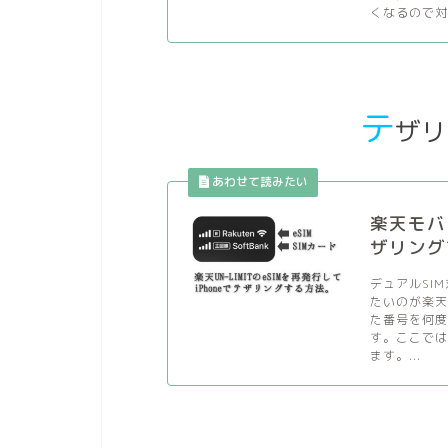
くなるので対
テ
ザリ
楽天モバ
ザリング
デュアルSI
たいのが楽天
た番号を何
す。ここでは
ます。...