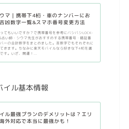
ウマ｜携帯下4桁・車のナンバーにお
吉凶数字一覧&スマホ番号変更方法
ってもいいですか？で携帯番号を参考にバシバシLOCK-
る占い師・シウマ先生がおすすめする携帯番号・暗証番
ンバーの合計数字をまとめました。吉数字でもそれぞれに
てきます。ちなみに楽天モバイルなら好きな下4桁を選
です。いざ、開運！...
バイル基本情報
イル最強プランのデメリットは？エリ
海外対応で本当に最強かも！