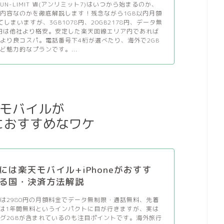
N-LIMIT Ⅶ(アンリミット7)はいつから始まるのか、
内容なのかを徹底解説します！残念ながら1GB以内月額
しまいますが、3GB1078円、20GB2178円、データ無
8円は他社より格安。安定した楽天回線エリア内であれば
盛りより良コスパ。電話番号下4桁が選べたり、海外で2GB
ど魅力的なプランです。...
モバイルが
におすすめなワケ
には楽天モバイル+iPhoneがおすす
る国・決済方法解説
は2980円の月額料金でデータ無制限・通話無料、先着
では1年間無料というインパクトに目が行きますが、実は
グ2GBが含まれているのも注目ポイントです。海外旅行