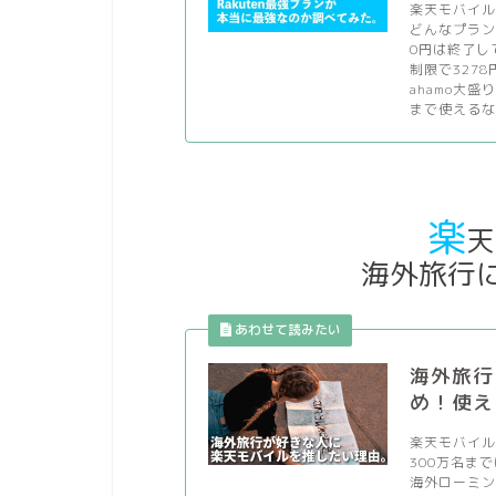
楽天モバイルU
どんなプラン
0円は終了して
制限で327
ahamo大
まで使えるな
楽
天
海外旅行
海外旅行
め！使え
楽天モバイル
300万名ま
海外ローミン