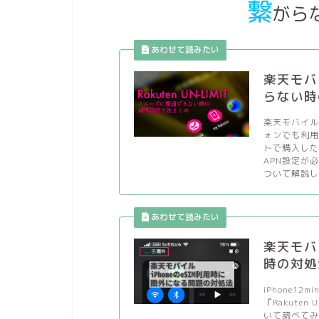
繋
がら
楽天モバイ
らない時
楽天モバイル
ォンでも利
トで購入した
APN設定が
ついて解説しま
楽天モバ
時の対処
iPhone1
『Rakute
いて調べてみ