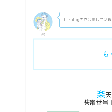
harulog内で公開して
はる
も
楽
天
携帯番号