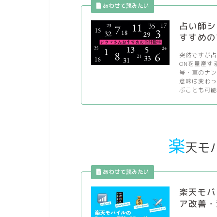
占い師シ
すすめの
突然ですが占
ONを量産す
号・車のナ
意味は変わっ
ぶことも可能
楽
天モ
楽天モバ
ア改善・