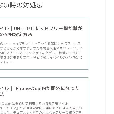
ない時の対処法
ル｜UN-LIMITにSIMフリー機が繋が
のAPN設定方法
のUN-LIMITプランはSIMロックを解除したスマートフ
用することができます。また家電量販店やオンラインサイ
SIMフリースマホも使えます。ただし、機種によっては
必要な場合もあります。今回は楽天モバイルのAPN設定に
す。...
イル｜iPhoneのeSIMが圏外になった
法
2miniのeSIMに登録して利用している楽天モバイル
n UN-LIMIT V』が副回線設定時に常時圏外になる問題につ
ました。デュアルSIM利用の人はバッテリーの減りが早