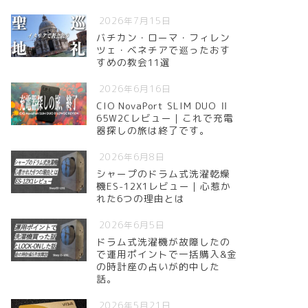
2026年7月15日
バチカン・ローマ・フィレン
ツェ・ベネチアで巡ったおす
すめの教会11選
2026年6月16日
CIO NovaPort SLIM DUO Ⅱ
65W2Cレビュー｜これで充電
器探しの旅は終了です。
2026年6月8日
シャープのドラム式洗濯乾燥
機ES-12X1レビュー｜心惹か
れた6つの理由とは
2026年6月5日
ドラム式洗濯機が故障したの
で運用ポイントで一括購入&金
の時計座の占いが的中した
話。
2026年5月21日