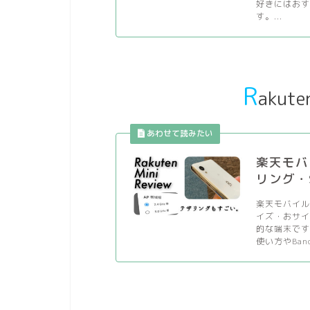
好きにはお
す。...
R
akut
楽天モバイ
リング・S
楽天モバイルの
イズ・おサ
的な端末です
使い方やBan