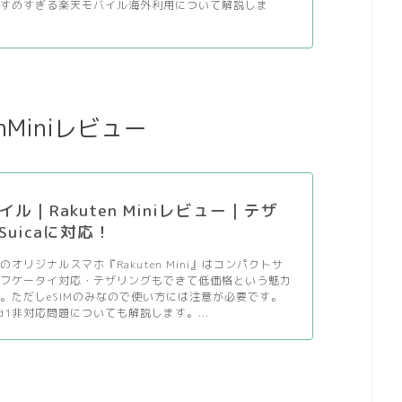
すすめすぎる楽天モバイル海外利用について解説しま
enMiniレビュー
ル｜Rakuten Miniレビュー｜テザ
uicaに対応！
オリジナルスマホ『Rakuten Mini』はコンパクトサ
イフケータイ対応・テザリングもできて低価格という魅力
。ただしeSIMのみなので使い方には注意が必要です。
d1非対応問題についても解説します。...